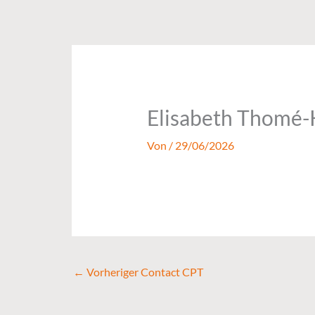
Zum
Inhalt
springen
Elisabeth Thomé
Von
/
29/06/2026
←
Vorheriger Contact CPT