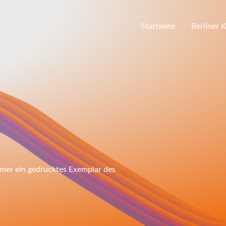
Startseite
Berliner 
hmer ein gedrucktes Exemplar des