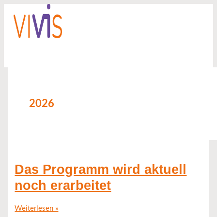
Zum
Das
Inhalt
Programm
springen
wird
aktuell
noch
erarbeitet
2026
Das Programm wird aktuell
noch erarbeitet
Weiterlesen »