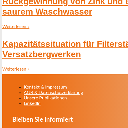
Rückgewinnung von Zink und B
saurem Waschwasser
Weiterlesen »
Kapazitätssituation für Filte
Versatzbergwerken
Weiterlesen »
Kontakt & Impressum
AGB & Datenschutzerklärung
Unsere Publikationen
LinkedIn
Bleiben Sie informiert