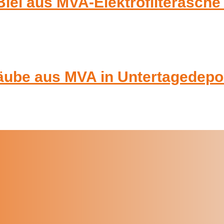
lei aus MVA-Elektrofilterasch
rstäube aus MVA in Untertagedep