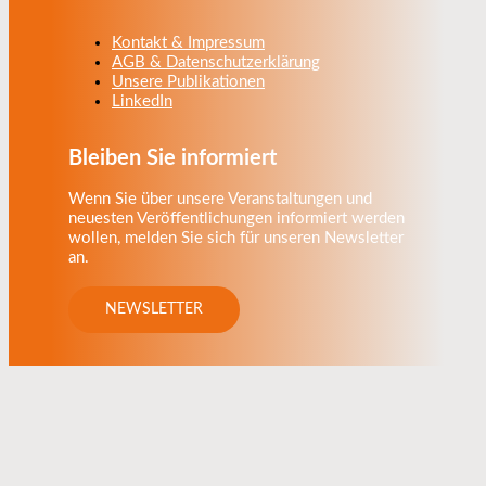
Kontakt & Impressum
AGB & Datenschutzerklärung
Unsere Publikationen
LinkedIn
Bleiben Sie informiert
Wenn Sie über unsere Veranstaltungen und
neuesten Veröffentlichungen informiert werden
wollen, melden Sie sich für unseren Newsletter
an.
NEWSLETTER