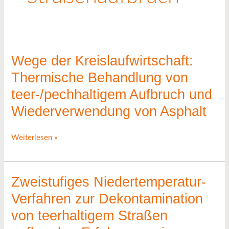
Wege der Kreislaufwirtschaft:
Wege
der
Thermische Behandlung von
Kreislaufwirtschaft:
teer-/pechhaltigem Aufbruch und
Thermische
Wiederverwendung von Asphalt
Behandlung
von
Weiterlesen »
teer-/pechhaltigem
Aufbruch
und
Zweistufiges Niedertemperatur-
Zweistufiges
Wiederverwendung
Niedertemperatur-
Verfahren zur Dekontamination
von
Verfahren
Asphalt
von teerhaltigem Straßen
zur