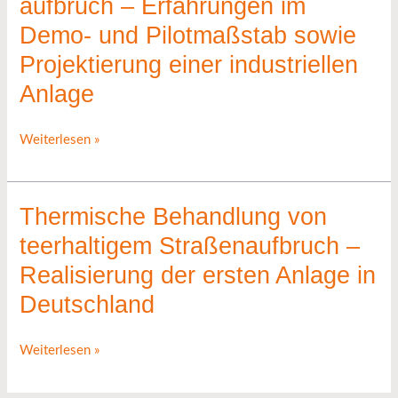
aufbruch – Erfahrungen im
Dekontamination
Demo- und Pilotmaßstab sowie
von
Projektierung einer industriellen
teerhaltigem
Straßen
Anlage
aufbruch
–
Weiterlesen »
Erfahrungen
im
Demo-
Thermische Behandlung von
Thermische
und
Behandlung
teerhaltigem Straßenaufbruch –
Pilotmaßstab
von
Realisierung der ersten Anlage in
sowie
teerhaltigem
Deutschland
Projektierung
Straßenaufbruch
einer
–
industriellen
Weiterlesen »
Realisierung
Anlage
der