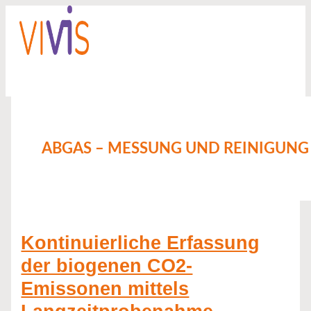
Zum
Kontinuierliche
Zirkulierende
Inhalt
Erfassung
Wirbelschicht
springen
der
in
biogenen
der
CO2-
Abgasreinigung:
Emissonen
Lösungen
mittels
für
Langzeitprobenahme
verschärfte
Emissionsanforderungen
ABGAS – MESSUNG UND REINIGUNG
Kontinuierliche Erfassung
der biogenen CO2-
Emissonen mittels